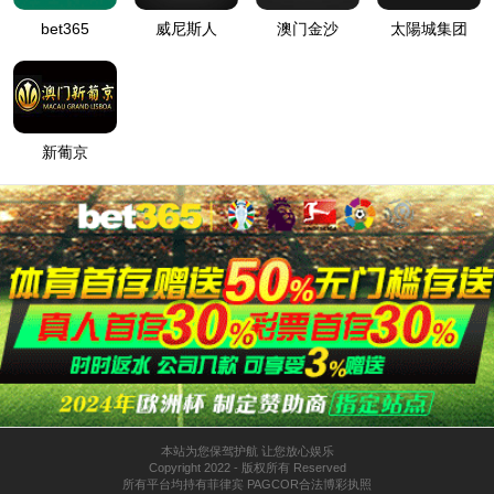
卷盘栓接头
<
1
>
全国统一热线
0757-28780588
地址：广东省佛山市顺德区乐从钢铁世界不锈钢A区西环路53-71号
手机：18902420207
邮箱：GDGQ18064651119@163.com