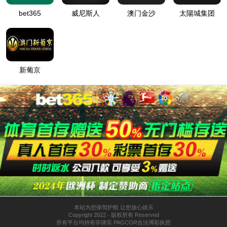
槽钢
<
1
>
全国统一热线
0757-28780588
地址：广东省佛山市顺德区乐从钢铁世界不锈钢A区西环路53-71号
手机：18902420207
邮箱：GDGQ18064651119@163.com