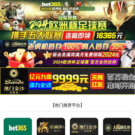
永利集团88304
槽钢
产品分类